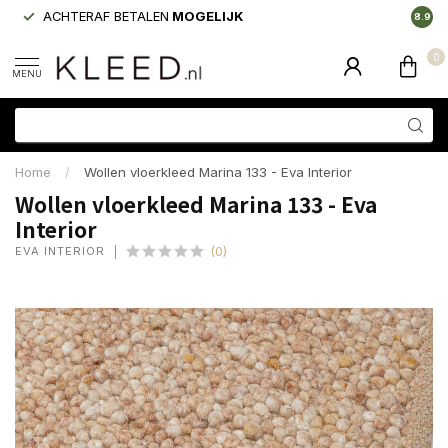
ACHTERAF BETALEN
MOGELIJK
LAAGS
8.9
0
MENU
Home
/
Wollen vloerkleed Marina 133 - Eva Interior
Wollen vloerkleed Marina 133 - Eva
Interior
EVA INTERIOR
(0)