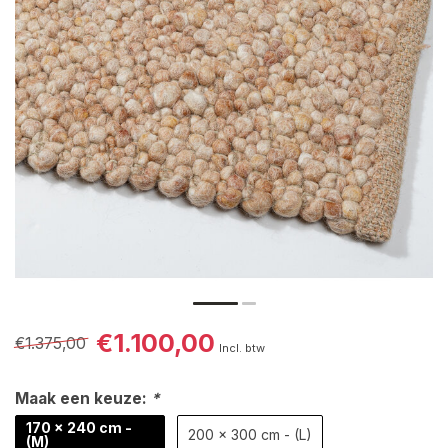
€1.100,00
€1.375,00
Incl. btw
Maak een keuze:
*
170 x 240 cm -
200 x 300 cm - (L)
(M)