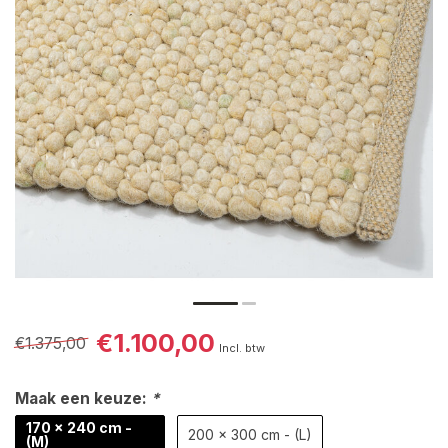
€1.100,00
€1.375,00
Incl. btw
Maak een keuze:
*
170 x 240 cm -
200 x 300 cm - (L)
(M)