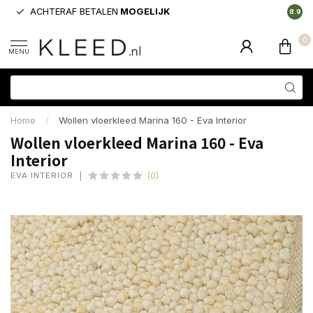
ACHTERAF BETALEN
MOGELIJK
LAAGS
8.9
0
MENU
Home
/
Wollen vloerkleed Marina 160 - Eva Interior
Wollen vloerkleed Marina 160 - Eva
Interior
EVA INTERIOR
(0)