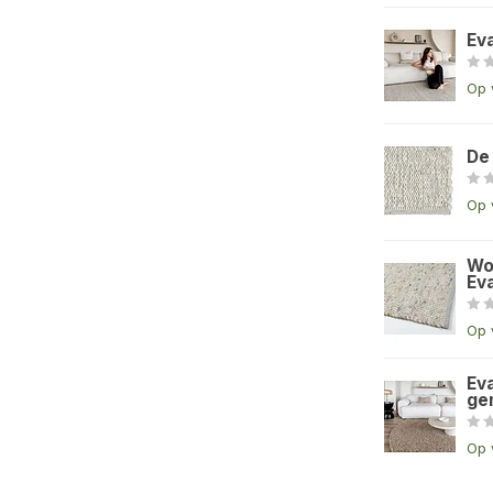
Ev
Op 
De
Op 
Wo
Eva
Op 
Eva
ge
Op 