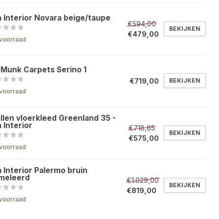
a Interior Novara beige/taupe
€594,00
BEKIJKEN
€479,00
voorraad
 Munk Carpets Serino 1
€719,00
BEKIJKEN
voorraad
llen vloerkleed Greenland 35 -
 Interior
€718,85
BEKIJKEN
€575,00
voorraad
 Interior Palermo bruin
meleerd
€1.029,00
BEKIJKEN
€819,00
voorraad