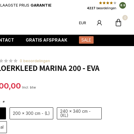
LAAGSTE PRIJS
GARANTIE
8.9
4227
beoordelingen
0
EUR
NTACT
GRATIS AFSPRAAK
SALE
0 beoordelingen
OERKLEED MARINA 200 - EVA
100,00
Incl. btw
:
*
240 x 340 cm -
200 x 300 cm - (L)
(XL)
al