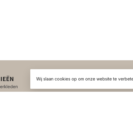
IEËN
INFORMATIE
Wij slaan cookies op om onze website te verbete
erkleden
Over ons
Algemene voorwaarden
Privacy Policy
Betaalmethoden
Verzenden & retourneren
Contact