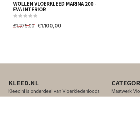
WOLLEN VLOERKLEED MARINA 200 -
EVA INTERIOR
€1.100,00
€1.375,00
KLEED.NL
CATEGOR
Kleed.nl is onderdeel van Vloerkledenloods
Maatwerk Vlo
Kleur
Douwetammingawei 34
Collectie
8914BK Leeuwarden
Nederland
058 843 0755