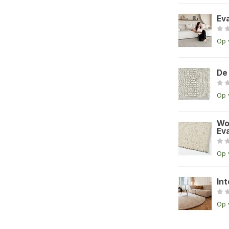
Ev
Op 
De
Op 
Wo
Eva
Op 
Int
Op 