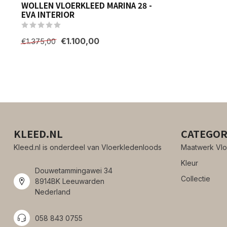
WOLLEN VLOERKLEED MARINA 28 -
EVA INTERIOR
€1.100,00
€1.375,00
KLEED.NL
CATEGOR
Kleed.nl is onderdeel van Vloerkledenloods
Maatwerk Vlo
Kleur
Douwetammingawei 34
Collectie
8914BK Leeuwarden
Nederland
058 843 0755