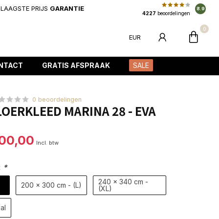
LAAGSTE PRIJS
GARANTIE
8.9
4227
beoordelingen
0
EUR
NTACT
GRATIS AFSPRAAK
SALE
0 beoordelingen
OERKLEED MARINA 28 - EVA
100,00
Incl. btw
:
*
240 x 340 cm -
200 x 300 cm - (L)
(XL)
al