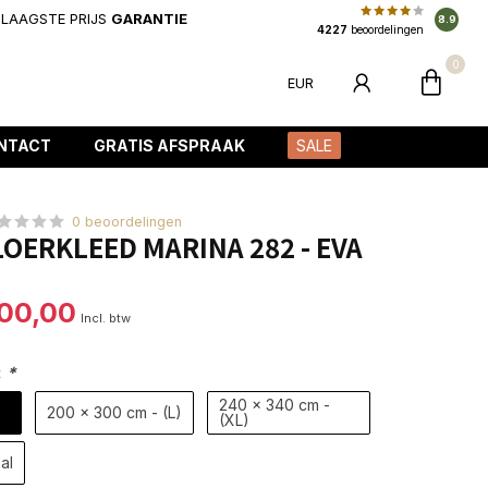
LAAGSTE PRIJS
GARANTIE
8.9
4227
beoordelingen
0
EUR
NTACT
GRATIS AFSPRAAK
SALE
0 beoordelingen
OERKLEED MARINA 282 - EVA
100,00
Incl. btw
:
*
240 x 340 cm -
200 x 300 cm - (L)
(XL)
al