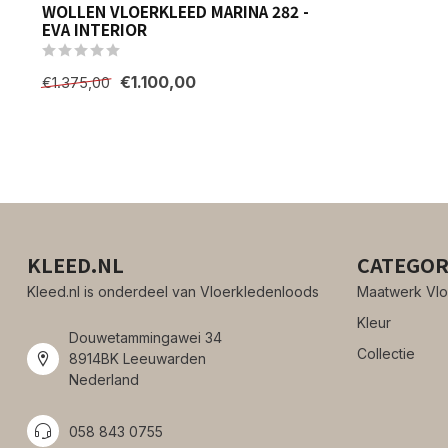
WOLLEN VLOERKLEED MARINA 282 -
EVA INTERIOR
€1.100,00
€1.375,00
KLEED.NL
CATEGOR
Kleed.nl is onderdeel van Vloerkledenloods
Maatwerk Vlo
Kleur
Douwetammingawei 34
Collectie
8914BK Leeuwarden
Nederland
058 843 0755