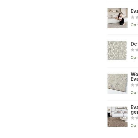
Ev
Op 
De
Op 
Wo
Eva
Op 
Eva
ge
Op 