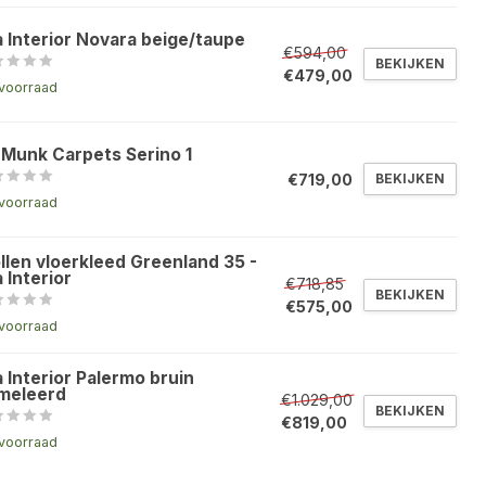
a Interior Novara beige/taupe
€594,00
BEKIJKEN
€479,00
voorraad
 Munk Carpets Serino 1
€719,00
BEKIJKEN
voorraad
llen vloerkleed Greenland 35 -
 Interior
€718,85
BEKIJKEN
€575,00
voorraad
 Interior Palermo bruin
meleerd
€1.029,00
BEKIJKEN
€819,00
voorraad