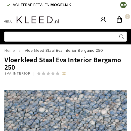
ACHTERAF BETALEN
MOGELIJK
LAAGS
8.9
0
MENU
Home
/
Vloerkleed Staal Eva Interior Bergamo 250
Vloerkleed Staal Eva Interior Bergamo
250
EVA INTERIOR
(0)