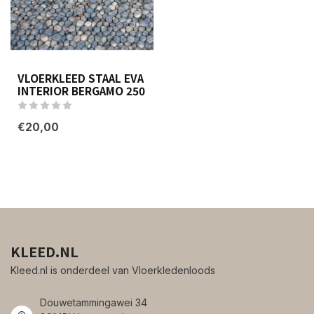
VLOERKLEED STAAL EVA
INTERIOR BERGAMO 250
€20,00
KLEED.NL
Kleed.nl is onderdeel van Vloerkledenloods
Douwetammingawei 34