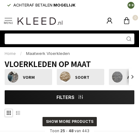
ACHTERAF BETALEN
MOGELIJK
LAAGS
8.9
0
MENU
Home
/
Maatwerk Vloerkleden
VLOERKLEDEN OP MAAT
VORM
SOORT
AFME
FILTERS
SHOW MORE PRODUCTS
Toon
25
-
48
van 443