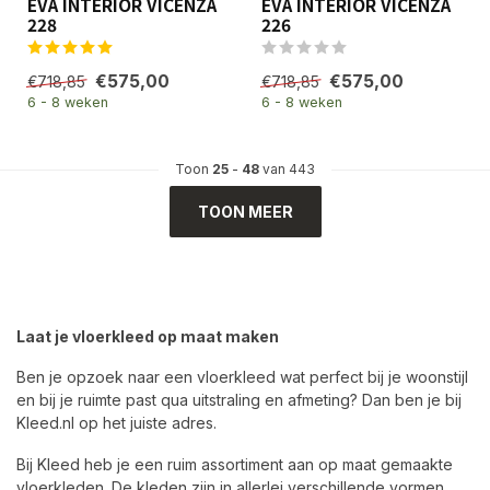
EVA INTERIOR VICENZA
EVA INTERIOR VICENZA
228
226
€575,00
€575,00
€718,85
€718,85
6 - 8 weken
6 - 8 weken
Toon
25
-
48
van 443
TOON MEER
Laat je vloerkleed op maat maken
Ben je opzoek naar een vloerkleed wat perfect bij je woonstijl
en bij je ruimte past qua uitstraling en afmeting? Dan ben je bij
Kleed.nl op het juiste adres.
Bij Kleed heb je een ruim assortiment aan op maat gemaakte
vloerkleden. De kleden zijn in allerlei verschillende vormen,